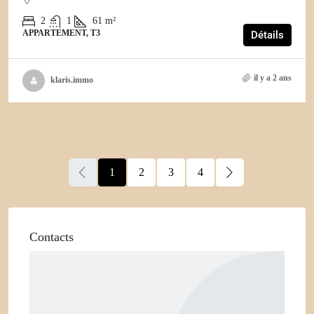
2
1
61
m²
APPARTEMENT, T3
Détails
il y a 2 ans
klaris.immo
1
2
3
4
Contacts