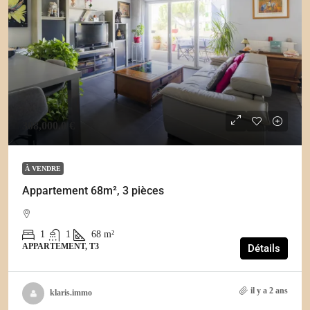
308,000.0 €
À VENDRE
Appartement 68m², 3 pièces
1
1
68
m²
APPARTEMENT, T3
Détails
il y a 2 ans
klaris.immo