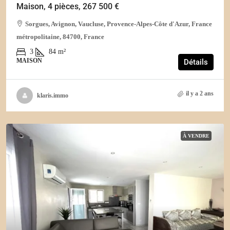
Maison, 4 pièces, 267 500 €
Sorgues, Avignon, Vaucluse, Provence-Alpes-Côte d'Azur, France
métropolitaine, 84700, France
3
84
m²
MAISON
Détails
il y a 2 ans
klaris.immo
À VENDRE