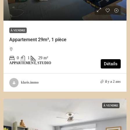
135,000.0 €
À VENDRE
Appartement 29m², 1 pièce
0
1
29
m²
APPARTEMENT, STUDIO
Détails
il y a 2 ans
klaris.immo
À VENDRE