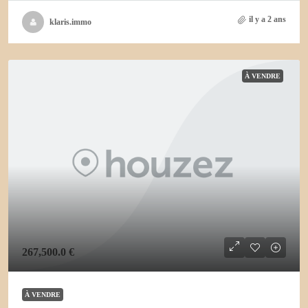
il y a 2 ans
klaris.immo
À VENDRE
267,500.0 €
À VENDRE