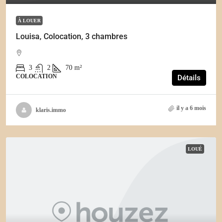
À LOUER
Louisa, Colocation, 3 chambres
3
2
70
m²
COLOCATION
Détails
il y a 6 mois
klaris.immo
LOUÉ