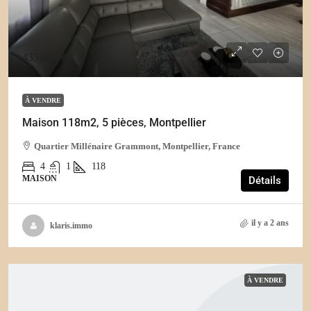
435,000.0 €
À VENDRE
Maison 118m2, 5 pièces, Montpellier
Quartier Millénaire Grammont, Montpellier, France
4
1
118
MAISON
Détails
il y a 2 ans
klaris.immo
À VENDRE