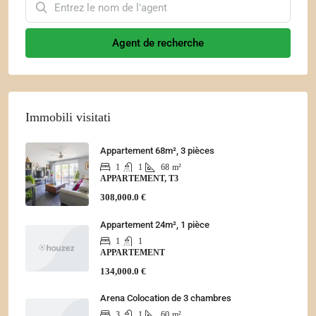
Agent de recherche
Immobili visitati
Appartement 68m², 3 pièces
1
1
68
m²
APPARTEMENT, T3
308,000.0 €
Appartement 24m², 1 pièce
1
1
APPARTEMENT
134,000.0 €
Arena Colocation de 3 chambres
3
1
60
m²