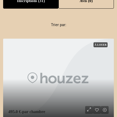
Inscriptions (31)
Avis (0)
Trier par:
À LOUER
495.0 €
-par chambre