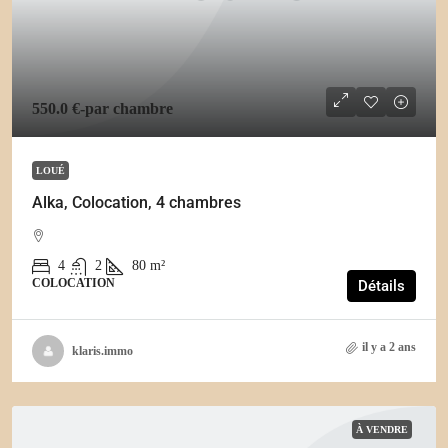
550.0 €
-par chambre
LOUÉ
Alka, Colocation, 4 chambres
4
2
80
m²
COLOCATION
Détails
il y a 2 ans
klaris.immo
À VENDRE