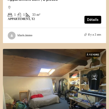
1
1
33
m²
APPARTEMENT, T2
Détails
il y a 2 ans
klaris.immo
À VENDRE