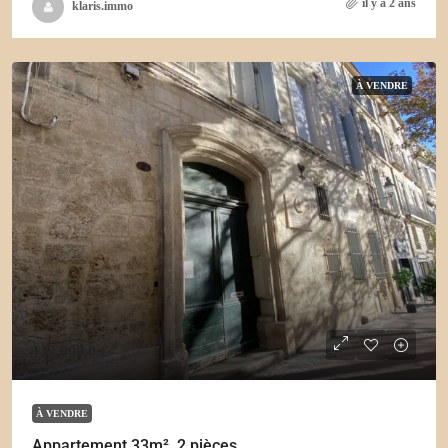
il y a 2 ans
klaris.immo
À VENDRE
142,000.0 €
À VENDRE
Appartement 33m², 2 pièces