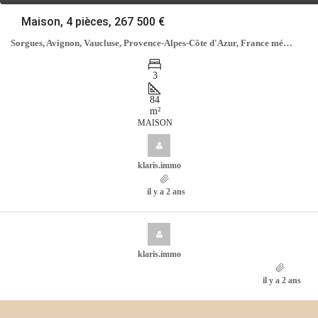
Maison, 4 pièces, 267 500 €
Sorgues, Avignon, Vaucluse, Provence-Alpes-Côte d'Azur, France métropolitaine, 84700, France
3
84
m²
MAISON
klaris.immo
il y a 2 ans
klaris.immo
il y a 2 ans