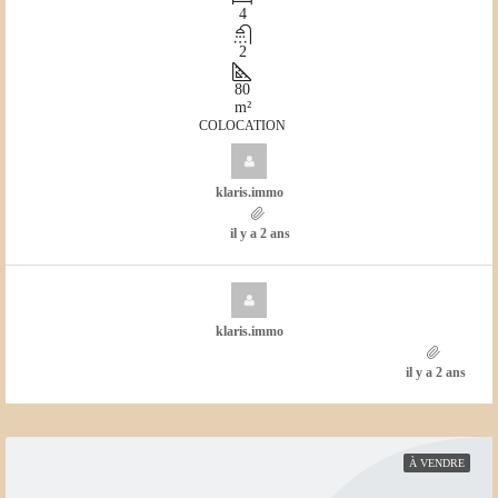
4
2
80
m²
COLOCATION
klaris.immo
il y a 2 ans
klaris.immo
il y a 2 ans
À VENDRE