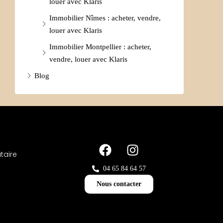
louer avec Klaris
Immobilier Nîmes : acheter, vendre,
louer avec Klaris
Immobilier Montpellier : acheter,
vendre, louer avec Klaris
Blog
taire
04 65 84 64 57
Nous contacter